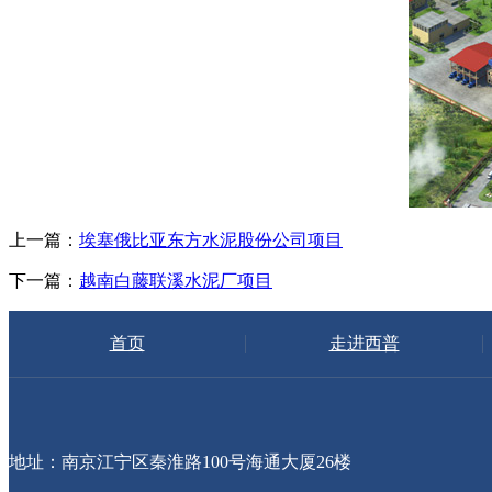
上一篇：
埃塞俄比亚东方水泥股份公司项目
下一篇：
越南白藤联溪水泥厂项目
首页
走进西普
地址：南京江宁区秦淮路100号海通大厦26楼