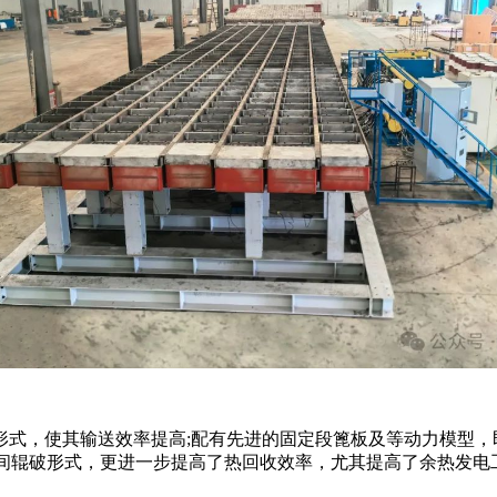
形式，使其输送效率提高;配有先进的固定段篦板及等动力模型，
中间辊破形式，更进一步提高了热回收效率，尤其提高了余热发电