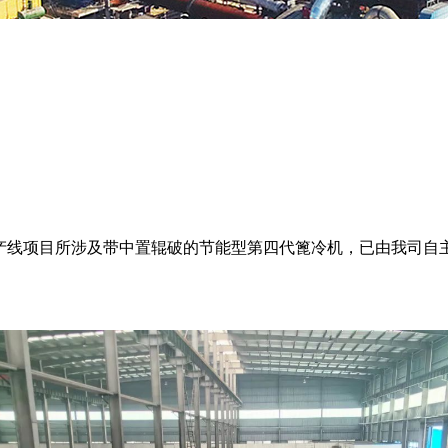
TPD生产线项目所涉及带中置辊破的节能型第四代篦冷机，已由我