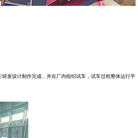
司自主研发设计制作完成，并在厂内组织试车，试车过程整体运行平