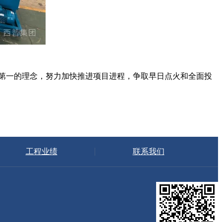
第一的理念，努力加快推进项目进程，争取早日点火和全面投
工程业绩
联系我们